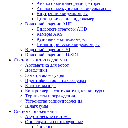
Аналоговые видеорегистраторы
Аналоговые купольные видеокамеры
Внутренние видеокамеры
Цилиндрические видеокамеры
Видеонаблюдение AHD
Видеорегистраторы AHD
Камеры AKS
Купольные видеокамеры
Циллиндрические видеокамеры
Видеонаблюдение CVI
Видеонаблюдение HD-SDI
Системы контроля доступа
Автоматика для ворот
Доводчики
Замки и аксессуары
Идентификаторы и аксессуары
Кнопки выхода
Контроллеры, считыватели, клавиатуры
Турникеты и ограждения
Устройства радиоуправления
Шлагбаумы
Системы оповещения
Акустические системы
Оповещатели свето-звуковые
Сирены