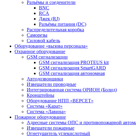
Разъёмы и соеденители
BNC
RCA
Джек (RJ)
Разъёмы питания (DC)
Распределительная коробка
Саморезы
Силовой кабель
Оборудование «вызова персонала»
Охранное оборудование
GSM сигнализации
GSM сигнализация PROTEUS kit
GSM сигнализация SmartGARD
GSM сигнализация автономная
Автодозвонщики
Извещатели проводные
Интегрированная система ОРИОН (Болид)
Кронштейны
Оборудование НПП «ВЕРСЕТ»
Система «Карат»
Система «Лавина»
Пожарное оборудование
Адресные системы ОПС и противопожарной автом
Извещатели пожарные
Огнетушитель углекислотный