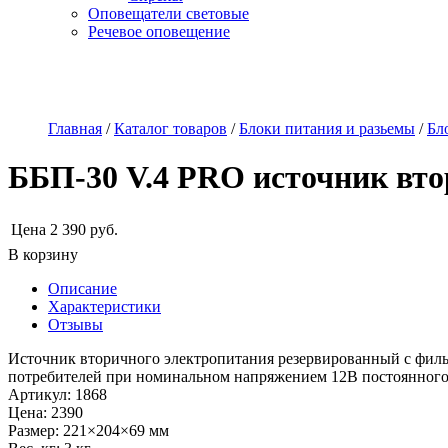
Оповещатели световые
Речевое оповещение
О компании
Наши услуги
Адреса магазинов
Пр
Главная
/
Каталог товаров
/
Блоки питания и разьемы
/
Бл
ББП-30 V.4 PRO источник вто
Цена
2 390
руб.
В корзину
Описание
Характеристики
Отзывы
Источник вторичного электропитания резервированный с филь
потребителей при номинальном напряжением 12В постоянного т
Артикул
:
1868
Цена
:
2390
Размер
:
221×204×69 мм