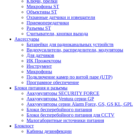
Ключи, брелки
Микрофоны ST
Объективы ST
Охранные датчики и извещатели
Приемопередатчики
Разъемы ST
Считыватели, кнопки выхода
Аксессуары
Батарейки для радиоканальных устройств
Видеоусилители, распределители, модуляторы
Для датчиков
ИК Прожекторы
Инструмент
Микрофоны
Подключение камер по витой паре (UTP)
Програмное обеспечение
Блоки питания и разьемы
Аккумуляторы SECURITY FORCE
Аккумуляторы Ventura серии GP
Аккумуляторы серии Alarm Force, GS, GS KL, GPL
Блоки бесперебойного питания
Блоки бесперебойного питания для CCTV
Малогаборитные источники питания
Блокпост
Кабины дезинфекции