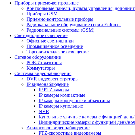
Приборы приемо-контрольные
Контрольные панели, пульты управления, дополни
Приборы GSM
Приемно-контрольные приборы
Радиоканальное оборудование серии Enforcer
Радиоканальные системы (GSM)
Светодиодное освещение
Офисные светильники
Промышленное освещение
Торгово-складское освещение
Сетевое оборудование
POE-Инжекторы
Коммутаторы
Системы видеонаблюдения
DVR видеорегистраторы
IP видеонаблюдение
IP PTZ камеры
IP камеры компактные
IP камеры корпусные и объективы
IP камеры купольные
NVR
Купольные уличные камеры с функцией день/
Цилиндрические камеры с функцией день/но
Аналоговое видеонаблюдение
PTZ-скоростные видеокамеры