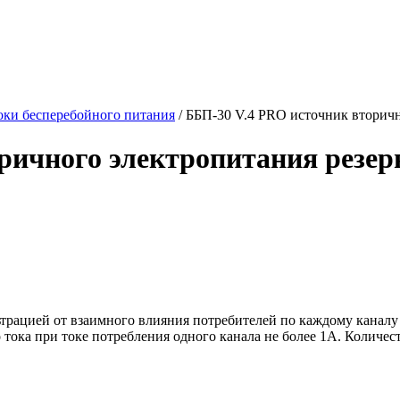
айс-лист 2020 год
Статьи
Контакты
оки бесперебойного питания
/
ББП-30 V.4 PRO источник вторичн
ричного электропитания резе
трацией от взаимного влияния потребителей по каждому каналу
ока при токе потребления одного канала не более 1А. Количеств