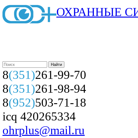
ОХРАННЫЕ С
8
(351)
261-99-70
8
(351)
261-98-94
8
(952)
503-71-18
icq 420265334
ohrplus@mail.ru