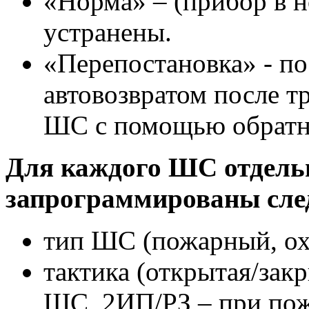
«Норма» – (прибор в 
устранены.
«Перепостановка» - по
автовозвратом после т
ШС с помощью обратно
Для каждого ШС отдель
запрограммированы сл
тип ШС (пожарный, ох
тактика (открытая/зак
ШС, 2ИП/РЗ – при по