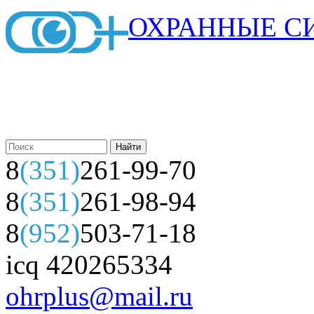
ОХРАННЫЕ С
8
(351)
261-99-70
8
(351)
261-98-94
8
(952)
503-71-18
icq 420265334
ohrplus@mail.ru