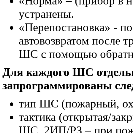
«Норма» – (прибор в 
устранены.
«Перепостановка» - по
автовозвратом после т
ШС с помощью обратно
Для каждого ШС отдель
запрограммированы сл
тип ШС (пожарный, ох
тактика (открытая/зак
ШС, 2ИП/РЗ – при по