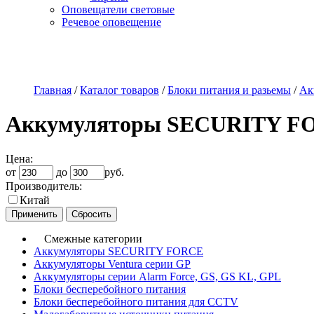
Оповещатели световые
Речевое оповещение
О компании
Наши услуги
Адреса магазинов
Пр
Главная
/
Каталог товаров
/
Блоки питания и разьемы
/
Ак
Аккумуляторы SECURITY F
Цена:
от
до
руб.
Производитель:
Китай
Смежные категории
Аккумуляторы SECURITY FORCE
Аккумуляторы Ventura серии GP
Аккумуляторы серии Alarm Force, GS, GS KL, GPL
Блоки бесперебойного питания
Блоки бесперебойного питания для CCTV