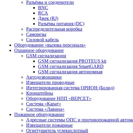
Разъёмы и соеденители
BNC
RCA
Джек (RJ)
Разъёмы питания (DC)
Распределительная коробка
Саморезы
Силовой кабель
Оборудование «вызова персонала»
Охранное оборудование
GSM сигнализации
GSM сигнализация PROTEUS kit
GSM сигнализация SmartGARD
GSM сигнализация автономная
Автодозвонщики
Извещатели проводные
Интегрированная система ОРИОН (Болид)
Кронштейны
Оборудование НПП «ВЕРСЕТ»
Система «Карат»
Система «Лавина»
Пожарное оборудование
Адресные системы ОПС и противопожарной автом
Извещатели пожарные
Огнетушитель углекислотный