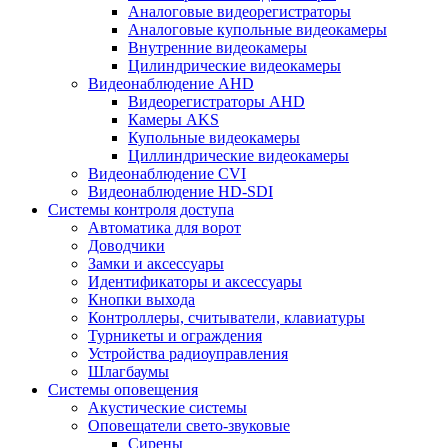
Аналоговые видеорегистраторы
Аналоговые купольные видеокамеры
Внутренние видеокамеры
Цилиндрические видеокамеры
Видеонаблюдение AHD
Видеорегистраторы AHD
Камеры AKS
Купольные видеокамеры
Циллиндрические видеокамеры
Видеонаблюдение CVI
Видеонаблюдение HD-SDI
Системы контроля доступа
Автоматика для ворот
Доводчики
Замки и аксессуары
Идентификаторы и аксессуары
Кнопки выхода
Контроллеры, считыватели, клавиатуры
Турникеты и ограждения
Устройства радиоуправления
Шлагбаумы
Системы оповещения
Акустические системы
Оповещатели свето-звуковые
Сирены