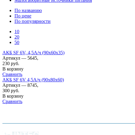
Малогаборитные источники питания
По названию
По цене
По популярности
10
20
50
АКБ SF 6V, 4,5А/ч (90х60х35)
Артикул — 5645,
230
руб.
В корзину
Сравнить
АКБ SF 6V 4,5А/ч (90х80х60)
Артикул — 8745,
300
руб.
В корзину
Сравнить
О компании
Наши услуги
Адреса мага