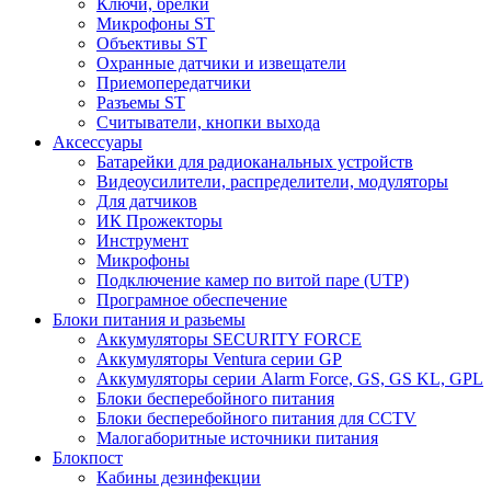
Ключи, брелки
Микрофоны ST
Объективы ST
Охранные датчики и извещатели
Приемопередатчики
Разъемы ST
Считыватели, кнопки выхода
Аксессуары
Батарейки для радиоканальных устройств
Видеоусилители, распределители, модуляторы
Для датчиков
ИК Прожекторы
Инструмент
Микрофоны
Подключение камер по витой паре (UTP)
Програмное обеспечение
Блоки питания и разьемы
Аккумуляторы SECURITY FORCE
Аккумуляторы Ventura серии GP
Аккумуляторы серии Alarm Force, GS, GS KL, GPL
Блоки бесперебойного питания
Блоки бесперебойного питания для CCTV
Малогаборитные источники питания
Блокпост
Кабины дезинфекции