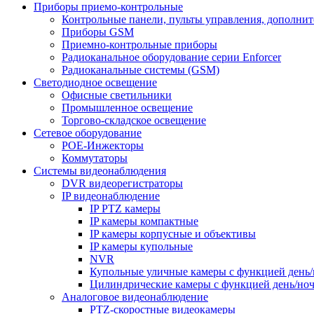
Приборы приемо-контрольные
Контрольные панели, пульты управления, дополни
Приборы GSM
Приемно-контрольные приборы
Радиоканальное оборудование серии Enforcer
Радиоканальные системы (GSM)
Светодиодное освещение
Офисные светильники
Промышленное освещение
Торгово-складское освещение
Сетевое оборудование
POE-Инжекторы
Коммутаторы
Системы видеонаблюдения
DVR видеорегистраторы
IP видеонаблюдение
IP PTZ камеры
IP камеры компактные
IP камеры корпусные и объективы
IP камеры купольные
NVR
Купольные уличные камеры с функцией день/
Цилиндрические камеры с функцией день/но
Аналоговое видеонаблюдение
PTZ-скоростные видеокамеры