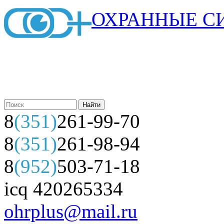
ОХРАННЫЕ С
8
(351)
261-99-70
8
(351)
261-98-94
8
(952)
503-71-18
icq 420265334
ohrplus@mail.ru