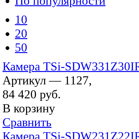
По популярности
10
20
50
Камера TSi-SDW331Z30I
Артикул — 1127,
84 420
руб.
В корзину
Сравнить
Камера TSi-SDW231Z22I