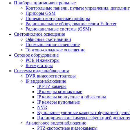
Приборы приемо-контрольные
Контрольные панели, пульты управления, дополни
Приборы GSM
Приемно-контрольные приборы
Радиоканальное оборудование серии Enforcer
Радиоканальные системы (GSM)
Светодиодное освещение
Офисные светильники
Промышленное освещение
Торгово-складское освещение
Сетевое оборудование
POE-Инжекторы
Коммутаторы
Системы видеонаблюдения
DVR видеорегистраторы
IP видеонаблюдение
IP PTZ камеры
IP камеры компактные
IP камеры корпусные и объективы
IP камеры купольные
NVR
Купольные уличные камеры с функцией день/
Цилиндрические камеры с функцией день/но
Аналоговое видеонаблюдение
PTZ-скоростные видеокамеры