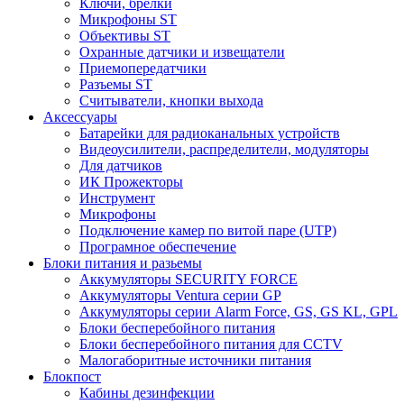
Ключи, брелки
Микрофоны ST
Объективы ST
Охранные датчики и извещатели
Приемопередатчики
Разъемы ST
Считыватели, кнопки выхода
Аксессуары
Батарейки для радиоканальных устройств
Видеоусилители, распределители, модуляторы
Для датчиков
ИК Прожекторы
Инструмент
Микрофоны
Подключение камер по витой паре (UTP)
Програмное обеспечение
Блоки питания и разьемы
Аккумуляторы SECURITY FORCE
Аккумуляторы Ventura серии GP
Аккумуляторы серии Alarm Force, GS, GS KL, GPL
Блоки бесперебойного питания
Блоки бесперебойного питания для CCTV
Малогаборитные источники питания
Блокпост
Кабины дезинфекции