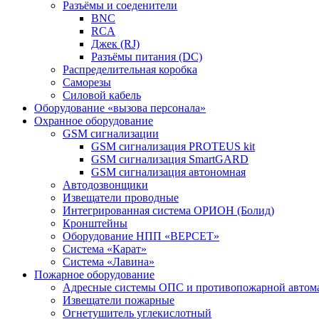
Разъёмы и соеденители
BNC
RCA
Джек (RJ)
Разъёмы питания (DC)
Распределительная коробка
Саморезы
Силовой кабель
Оборудование «вызова персонала»
Охранное оборудование
GSM сигнализации
GSM сигнализация PROTEUS kit
GSM сигнализация SmartGARD
GSM сигнализация автономная
Автодозвонщики
Извещатели проводные
Интегрированная система ОРИОН (Болид)
Кронштейны
Оборудование НПП «ВЕРСЕТ»
Система «Карат»
Система «Лавина»
Пожарное оборудование
Адресные системы ОПС и противопожарной автом
Извещатели пожарные
Огнетушитель углекислотный