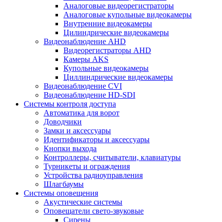
Аналоговые видеорегистраторы
Аналоговые купольные видеокамеры
Внутренние видеокамеры
Цилиндрические видеокамеры
Видеонаблюдение AHD
Видеорегистраторы AHD
Камеры AKS
Купольные видеокамеры
Циллиндрические видеокамеры
Видеонаблюдение CVI
Видеонаблюдение HD-SDI
Системы контроля доступа
Автоматика для ворот
Доводчики
Замки и аксессуары
Идентификаторы и аксессуары
Кнопки выхода
Контроллеры, считыватели, клавиатуры
Турникеты и ограждения
Устройства радиоуправления
Шлагбаумы
Системы оповещения
Акустические системы
Оповещатели свето-звуковые
Сирены