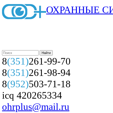
ОХРАННЫЕ С
8
(351)
261-99-70
8
(351)
261-98-94
8
(952)
503-71-18
icq 420265334
ohrplus@mail.ru