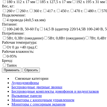
180 х 112 х 17 мм
185 х 127,5 х 17 мм
192 х 195 х 31 мм
Вес, кг:
260 г
260 г.
360 г.
417 г.
450 г.
470 г.
480 г.
570
Подключение:
4 провода (4х0,5 кв.мм)
Питание:
100-240 В, 50-60 Гц
14,5 В (адаптер 220/14,5В 100-240 В, 
Потребление:
5Вт, 0,3Вт (ожидание)
5Вт, 0,8Вт (ожидание)
7Вт, 0,4Вт
Рабочая температура:
От 0 до +40 град.С
Рабочая влажность:
0-95%
Бренд:
Tantos
Смежные категории
Аудиодомофоны
Беспроводные дверные звонки
Беспроводные комплекты домофонов и видеоглазков
Вызывные панели
Мониторы с кнопочным управлением
Мониторы с сенсорным экраном