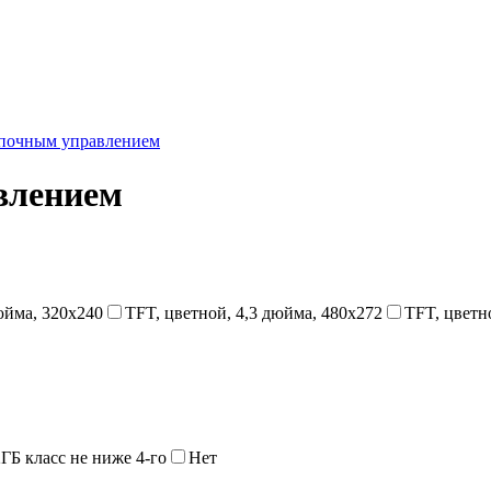
айс-лист 2020 год
Статьи
Контакты
почным управлением
влением
юйма, 320x240
TFT, цветной, 4,3 дюйма, 480x272
TFT, цветн
2ГБ класс не ниже 4-го
Нет