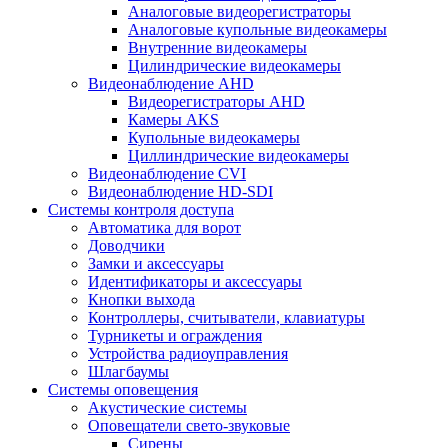
Аналоговые видеорегистраторы
Аналоговые купольные видеокамеры
Внутренние видеокамеры
Цилиндрические видеокамеры
Видеонаблюдение AHD
Видеорегистраторы AHD
Камеры AKS
Купольные видеокамеры
Циллиндрические видеокамеры
Видеонаблюдение CVI
Видеонаблюдение HD-SDI
Системы контроля доступа
Автоматика для ворот
Доводчики
Замки и аксессуары
Идентификаторы и аксессуары
Кнопки выхода
Контроллеры, считыватели, клавиатуры
Турникеты и ограждения
Устройства радиоуправления
Шлагбаумы
Системы оповещения
Акустические системы
Оповещатели свето-звуковые
Сирены