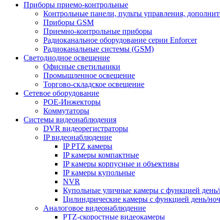
Приборы приемо-контрольные
Контрольные панели, пульты управления, дополни
Приборы GSM
Приемно-контрольные приборы
Радиоканальное оборудование серии Enforcer
Радиоканальные системы (GSM)
Светодиодное освещение
Офисные светильники
Промышленное освещение
Торгово-складское освещение
Сетевое оборудование
POE-Инжекторы
Коммутаторы
Системы видеонаблюдения
DVR видеорегистраторы
IP видеонаблюдение
IP PTZ камеры
IP камеры компактные
IP камеры корпусные и объективы
IP камеры купольные
NVR
Купольные уличные камеры с функцией день/
Цилиндрические камеры с функцией день/но
Аналоговое видеонаблюдение
PTZ-скоростные видеокамеры