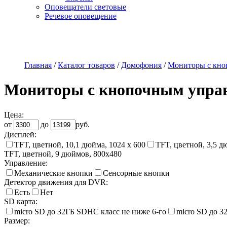
Оповещатели световые
Речевое оповещение
О компании
Наши услуги
Адреса магазинов
Пр
Главная
/
Каталог товаров
/
Домофония
/
Мониторы с кно
Мониторы с кнопочным упра
Цена:
от
до
руб.
Дисплей:
TFT, цветной, 10,1 дюйма, 1024 х 600
TFT, цветной, 3,5 д
TFT, цветной, 9 дюймов, 800х480
Управление:
Механические кнопки
Сенсорные кнопки
Детектор движения для DVR:
Есть
Нет
SD карта:
micro SD до 32ГБ SDHC класс не ниже 6-го
micro SD до 3
Размер: