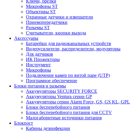
Ключи, брелки
Микрофоны ST
Объективы ST
Охранные датчики и извещатели
Приемопередатчики
Разъемы ST
Считыватели, кнопки выхода
Аксессуары
Батарейки для радиоканальных устройств
Видеоусилители, распределители, модуляторы
Для датчиков
ИК Прожекторы
Инструмент
Микрофоны
Подключение камер по витой паре (UTP)
Програмное обеспечение
Блоки питания и разьемы
Аккумуляторы SECURITY FORCE
Аккумуляторы Ventura серии GP
Аккумуляторы серии Alarm Force, GS, GS KL, GPL
Блоки бесперебойного питания
Блоки бесперебойного питания для CCTV
Малогаборитные источники питания
Блокпост
Кабины дезинфекции