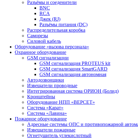
Разъёмы и соеденители
BNC
RCA
Джек (RJ)
Разъёмы питания (DC)
Распределительная коробка
Саморезы
Силовой кабель
Оборудование «вызова персонала»
Охранное оборудование
GSM сигнализации
GSM сигнализация PROTEUS kit
GSM сигнализация SmartGARD
GSM сигнализация автономная
Автодозвонщики
Извещатели проводные
Интегрированная система ОРИОН (Болид)
Кронштейны
Оборудование НПП «ВЕРСЕТ»
Система «Карат»
Система «Лавина»
Пожарное оборудование
Адресные системы ОПС и противопожарной автом
Извещатели пожарные
Огнетушитель углекислотный