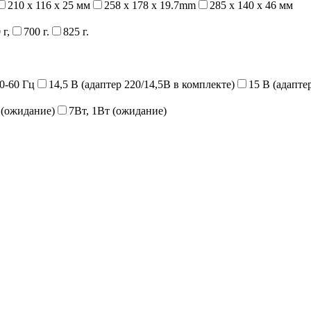
210 х 116 х 25 мм
258 x 178 x 19.7mm
285 х 140 х 46 мм
 г,
700 г.
825 г.
50-60 Гц
14,5 В (адаптер 220/14,5В в комплекте)
15 В (адапте
 (ожидание)
7Вт, 1Вт (ожидание)