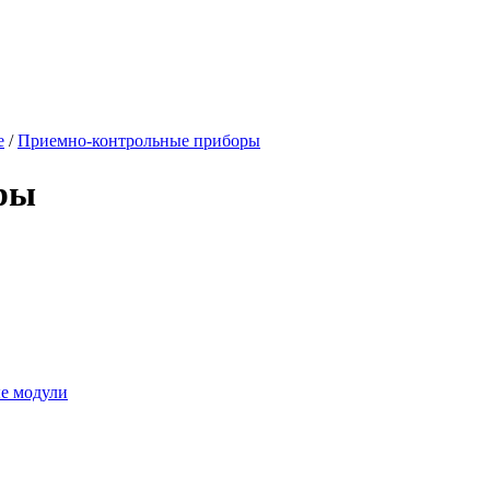
айс-лист 2020 год
Статьи
Контакты
е
/
Приемно-контрольные приборы
ры
ые модули