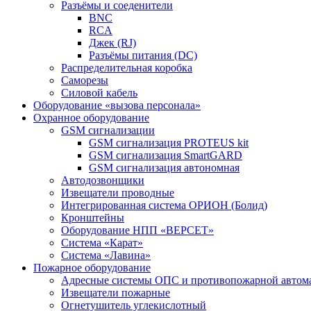
Разъёмы и соеденители
BNC
RCA
Джек (RJ)
Разъёмы питания (DC)
Распределительная коробка
Саморезы
Силовой кабель
Оборудование «вызова персонала»
Охранное оборудование
GSM сигнализации
GSM сигнализация PROTEUS kit
GSM сигнализация SmartGARD
GSM сигнализация автономная
Автодозвонщики
Извещатели проводные
Интегрированная система ОРИОН (Болид)
Кронштейны
Оборудование НПП «ВЕРСЕТ»
Система «Карат»
Система «Лавина»
Пожарное оборудование
Адресные системы ОПС и противопожарной автом
Извещатели пожарные
Огнетушитель углекислотный