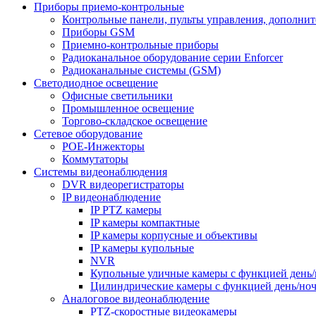
Приборы приемо-контрольные
Контрольные панели, пульты управления, дополни
Приборы GSM
Приемно-контрольные приборы
Радиоканальное оборудование серии Enforcer
Радиоканальные системы (GSM)
Светодиодное освещение
Офисные светильники
Промышленное освещение
Торгово-складское освещение
Сетевое оборудование
POE-Инжекторы
Коммутаторы
Системы видеонаблюдения
DVR видеорегистраторы
IP видеонаблюдение
IP PTZ камеры
IP камеры компактные
IP камеры корпусные и объективы
IP камеры купольные
NVR
Купольные уличные камеры с функцией день/
Цилиндрические камеры с функцией день/но
Аналоговое видеонаблюдение
PTZ-скоростные видеокамеры