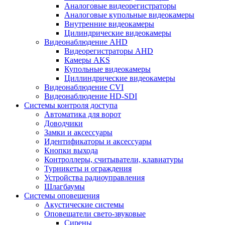
Аналоговые видеорегистраторы
Аналоговые купольные видеокамеры
Внутренние видеокамеры
Цилиндрические видеокамеры
Видеонаблюдение AHD
Видеорегистраторы AHD
Камеры AKS
Купольные видеокамеры
Циллиндрические видеокамеры
Видеонаблюдение CVI
Видеонаблюдение HD-SDI
Системы контроля доступа
Автоматика для ворот
Доводчики
Замки и аксессуары
Идентификаторы и аксессуары
Кнопки выхода
Контроллеры, считыватели, клавиатуры
Турникеты и ограждения
Устройства радиоуправления
Шлагбаумы
Системы оповещения
Акустические системы
Оповещатели свето-звуковые
Сирены