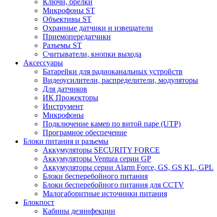
Ключи, брелки
Микрофоны ST
Объективы ST
Охранные датчики и извещатели
Приемопередатчики
Разъемы ST
Считыватели, кнопки выхода
Аксессуары
Батарейки для радиоканальных устройств
Видеоусилители, распределители, модуляторы
Для датчиков
ИК Прожекторы
Инструмент
Микрофоны
Подключение камер по витой паре (UTP)
Програмное обеспечение
Блоки питания и разьемы
Аккумуляторы SECURITY FORCE
Аккумуляторы Ventura серии GP
Аккумуляторы серии Alarm Force, GS, GS KL, GPL
Блоки бесперебойного питания
Блоки бесперебойного питания для CCTV
Малогаборитные источники питания
Блокпост
Кабины дезинфекции