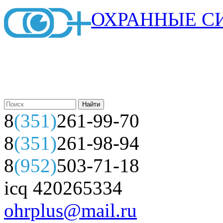
ОХРАННЫЕ С
8
(351)
261-99-70
8
(351)
261-98-94
8
(952)
503-71-18
icq 420265334
ohrplus@mail.ru