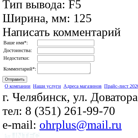
Тип вывода
:
F5
Ширина, мм
:
125
Написать комментарий
Ваше имя
*
:
Достоинства:
Недостатки:
Комментарий
*
:
О компании
Наши услуги
Адреса магазинов
Прайс-лист 202
г. Челябинск, ул. Доватора
тел: 8 (351) 261-99-70
e-mail:
ohrplus@mail.ru