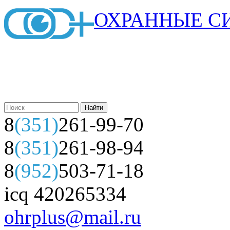
ОХРАННЫЕ С
8
(351)
261-99-70
8
(351)
261-98-94
8
(952)
503-71-18
icq 420265334
ohrplus@mail.ru