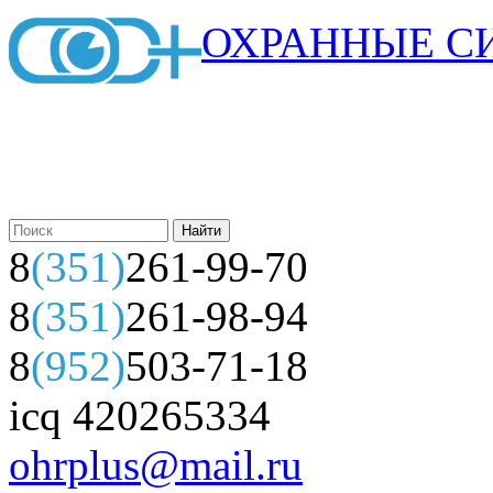
ОХРАННЫЕ С
8
(351)
261-99-70
8
(351)
261-98-94
8
(952)
503-71-18
icq 420265334
ohrplus@mail.ru