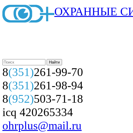
ОХРАННЫЕ С
8
(351)
261-99-70
8
(351)
261-98-94
8
(952)
503-71-18
icq 420265334
ohrplus@mail.ru