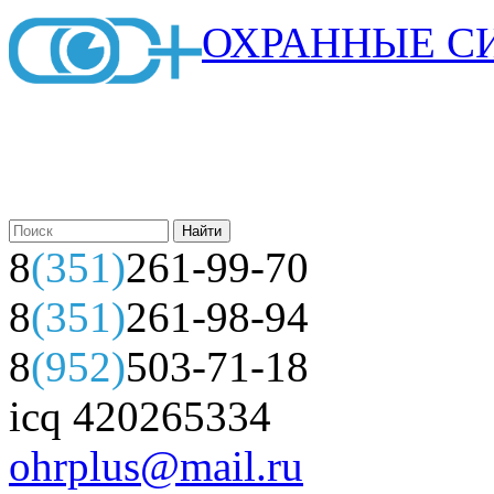
ОХРАННЫЕ С
8
(351)
261-99-70
8
(351)
261-98-94
8
(952)
503-71-18
icq 420265334
ohrplus@mail.ru