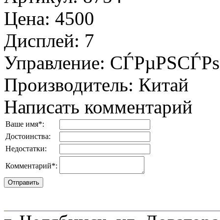
Цена
:
4500
Дисплей
:
7
Управление
:
СЃРµРЅСЃР
Производитель
:
Китай
Написать комментарий
Ваше имя
*
:
Достоинства:
Недостатки:
Комментарий
*
:
О компании
Наши услуги
Адреса мага