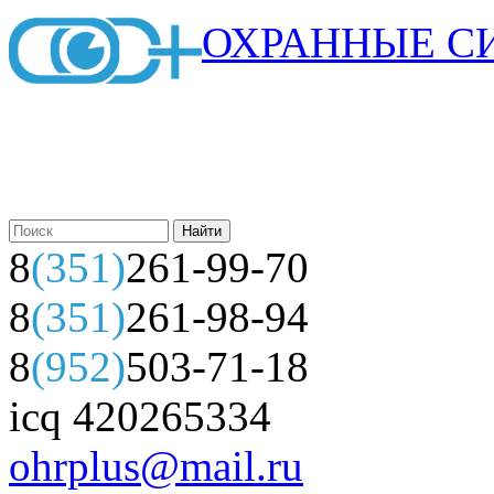
ОХРАННЫЕ С
8
(351)
261-99-70
8
(351)
261-98-94
8
(952)
503-71-18
icq 420265334
ohrplus@mail.ru