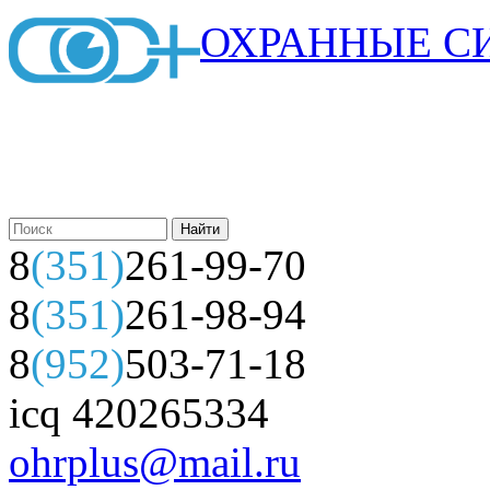
ОХРАННЫЕ С
8
(351)
261-99-70
8
(351)
261-98-94
8
(952)
503-71-18
icq 420265334
ohrplus@mail.ru