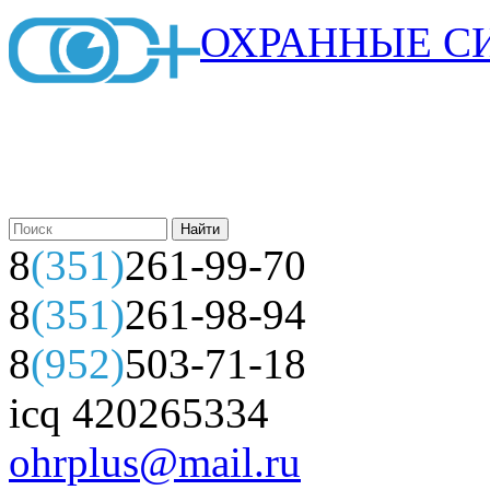
ОХРАННЫЕ С
8
(351)
261-99-70
8
(351)
261-98-94
8
(952)
503-71-18
icq 420265334
ohrplus@mail.ru