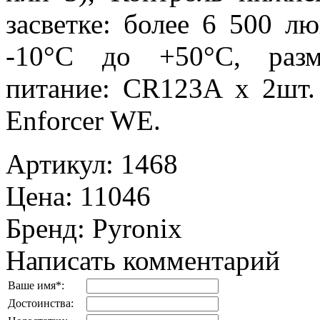
засветке: более 6 500 лю
-10°C до +50°C, разм
питание: CR123A х 2шт.
Enforcer WE.
Артикул
:
1468
Цена
:
11046
Бренд
:
Pyronix
Написать комментарий
Ваше имя
*
:
Достоинства: