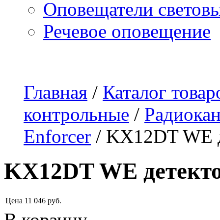
Оповещатели светов
Речевое оповещение
О компании
Наши услуги
Адреса магазинов
Пр
Главная
/
Каталог товар
контрольные
/
Радиокан
Enforcer
/
KX12DT WE д
KX12DT WE детект
Цена
11 046
руб.
В корзину