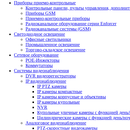
Приборы приемо-контрольные
Контрольные панели, пульты управления, дополни
Приборы GSM
Приемно-контрольные приборы
Радиоканальное оборудование серии Enforcer
Радиоканальные системы (GSM)
Светодиодное освещение
Офисные светильники
Промышленное освещение
Торгово-складское освещение
Сетевое оборудование
POE-Инжекторы
Коммутаторы
Системы видеонаблюдения
DVR видеорегистраторы
IP видеонаблюдение
IP PTZ камеры
IP камеры компактные
IP камеры корпусные и объективы
IP камеры купольные
NVR
Купольные уличные камеры с функцией день/
Цилиндрические камеры с функцией день/но
Аналоговое видеонаблюдение
PTZ-скоростные видеокамеры