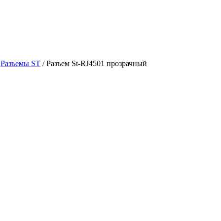
айс-лист 2020 год
Статьи
Контакты
/
Разъемы ST
/
Разъем St-RJ4501 прозрачный