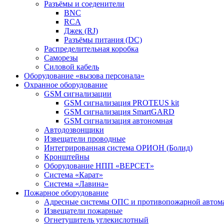
Разъёмы и соеденители
BNC
RCA
Джек (RJ)
Разъёмы питания (DC)
Распределительная коробка
Саморезы
Силовой кабель
Оборудование «вызова персонала»
Охранное оборудование
GSM сигнализации
GSM сигнализация PROTEUS kit
GSM сигнализация SmartGARD
GSM сигнализация автономная
Автодозвонщики
Извещатели проводные
Интегрированная система ОРИОН (Болид)
Кронштейны
Оборудование НПП «ВЕРСЕТ»
Система «Карат»
Система «Лавина»
Пожарное оборудование
Адресные системы ОПС и противопожарной автом
Извещатели пожарные
Огнетушитель углекислотный