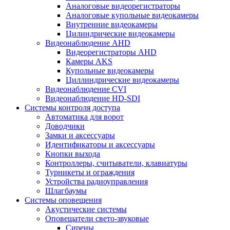
Аналоговые видеорегистраторы
Аналоговые купольные видеокамеры
Внутренние видеокамеры
Цилиндрические видеокамеры
Видеонаблюдение AHD
Видеорегистраторы AHD
Камеры AKS
Купольные видеокамеры
Циллиндрические видеокамеры
Видеонаблюдение CVI
Видеонаблюдение HD-SDI
Системы контроля доступа
Автоматика для ворот
Доводчики
Замки и аксессуары
Идентификаторы и аксессуары
Кнопки выхода
Контроллеры, считыватели, клавиатуры
Турникеты и ограждения
Устройства радиоуправления
Шлагбаумы
Системы оповещения
Акустические системы
Оповещатели свето-звуковые
Сирены