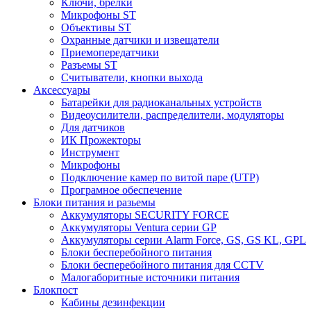
Ключи, брелки
Микрофоны ST
Объективы ST
Охранные датчики и извещатели
Приемопередатчики
Разъемы ST
Считыватели, кнопки выхода
Аксессуары
Батарейки для радиоканальных устройств
Видеоусилители, распределители, модуляторы
Для датчиков
ИК Прожекторы
Инструмент
Микрофоны
Подключение камер по витой паре (UTP)
Програмное обеспечение
Блоки питания и разьемы
Аккумуляторы SECURITY FORCE
Аккумуляторы Ventura серии GP
Аккумуляторы серии Alarm Force, GS, GS KL, GPL
Блоки бесперебойного питания
Блоки бесперебойного питания для CCTV
Малогаборитные источники питания
Блокпост
Кабины дезинфекции