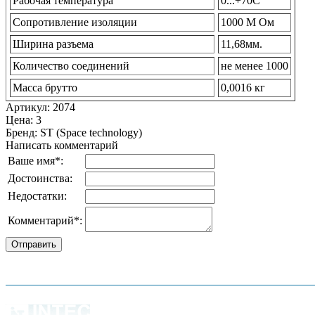
Рабочая температура
0...+70С
Сопротивление изоляции
1000 М Ом
Ширина разъема
11,68мм.
Количество соединений
не менее 1000
Масса брутто
0,0016 кг
Артикул
:
2074
Цена
:
3
Бренд
:
ST (Space technology)
Написать комментарий
Ваше имя
*
:
Достоинства:
Недостатки:
Комментарий
*
:
О компании
Наши услуги
Адреса мага