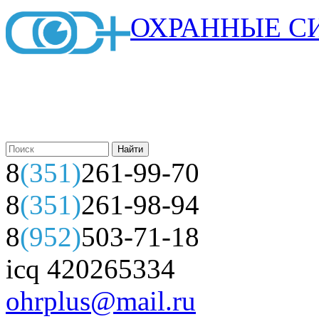
ОХРАННЫЕ С
8
(351)
261-99-70
8
(351)
261-98-94
8
(952)
503-71-18
icq 420265334
ohrplus@mail.ru