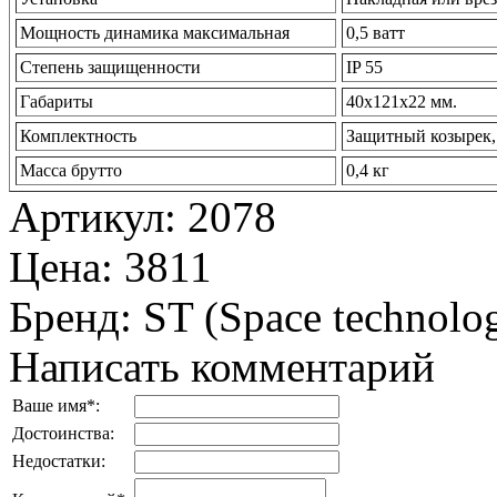
Мощность динамика максимальная
0,5 ватт
Степень защищенности
IP 55
Габариты
40х121х22 мм.
Комплектность
Защитный козырек, 
Масса брутто
0,4 кг
Артикул
:
2078
Цена
:
3811
Бренд
:
ST (Space technolo
Написать комментарий
Ваше имя
*
:
Достоинства:
Недостатки: