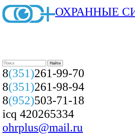
ОХРАННЫЕ С
8
(351)
261-99-70
8
(351)
261-98-94
8
(952)
503-71-18
icq 420265334
ohrplus@mail.ru